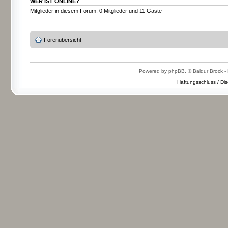
WER IST ONLINE?
Mitglieder in diesem Forum: 0 Mitglieder und 11 Gäste
Forenübersicht
Powered by phpBB, © Baldur Brock - 
Haftungsschluss / Dis