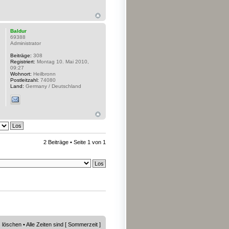
Baldur
69388
Administrator
Beiträge:
308
Registriert:
Montag 10. Mai 2010,
09:27
Wohnort:
Heilbronn
Postleitzahl:
74080
Land:
Germany / Deutschland
2 Beiträge • Seite
1
von
1
s löschen
• Alle Zeiten sind [ Sommerzeit ]