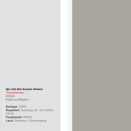
der mit den kurzen Armen
Threadstarter
69386
Platinum Mitglied
Beiträge:
2594
Registriert:
Samstag 19. Juni 2010,
19:33
Postleitzahl:
00000
Land:
Germany / Deutschland