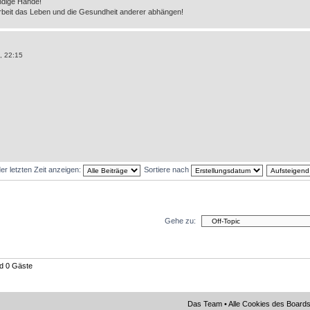
undige Hände!
rbeit das Leben und die Gesundheit anderer abhängen!
, 22:15
er letzten Zeit anzeigen:
Sortiere nach
Gehe zu:
nd 0 Gäste
Das Team
•
Alle Cookies des Board