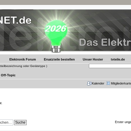
Elektronik Forum
Ersatzteile bestellen
Unser Hoster
tvteile.de
tzteilbezeichnung oder Gerätetype )
Off-Topic
Kalender
Mitgliederkart
t.
Erster unge