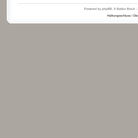
Powered by phpBB, © Baldur Brock - 
Haftungsschluss / Dis