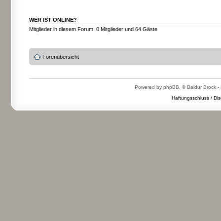
WER IST ONLINE?
Mitglieder in diesem Forum: 0 Mitglieder und 64 Gäste
Forenübersicht
Powered by phpBB, © Baldur Brock - 
Haftungsschluss / Dis